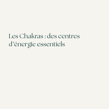
Les Chakras : des centres
d’énergie essentiels
Un chakra est, dans les traditions indiennes, un centre
d’énergie et de conscience dont les 7 principaux sont
alignés de la base de la colonne au sommet de la tête
et sont associés à des fonctions corporelles, des
émotions et des thèmes de vie.
On leur associe souvent les 7 notes de musique,
chaque chakra “vibrant” à l’une d’elles et d’ailleurs le
motif du 7 est présent dans les bols tibétains
fabriqués à partir de 7 métaux. On leur associe
également une correspondance avec des glandes