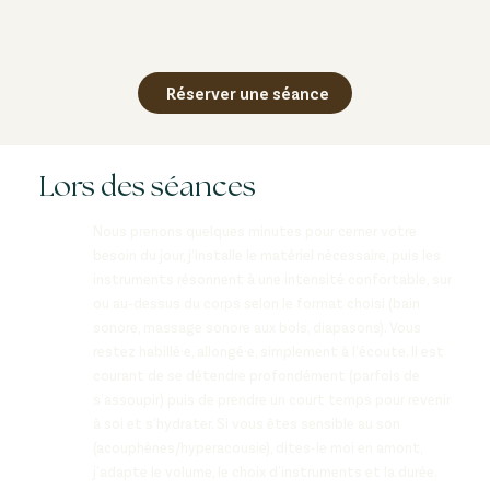
spécifique du dos sont effectués. L’intensité est toujours
adaptée à votre confort.
Réserver une séance
Lors des séances
Nous prenons quelques minutes pour cerner votre
besoin du jour, j’installe le matériel nécessaire, puis les
instruments résonnent à une intensité confortable, sur
ou au‑dessus du corps selon le format choisi (bain
sonore, massage sonore aux bols, diapasons). Vous
restez habillé·e, allongé·e, simplement à l’écoute. Il est
courant de se détendre profondément (parfois de
s’assoupir) puis de prendre un court temps pour revenir
à soi et s’hydrater. Si vous êtes sensible au son
(acouphènes/hyperacousie), dites‑le moi en amont,
j’adapte le volume, le choix d’instruments et la durée.